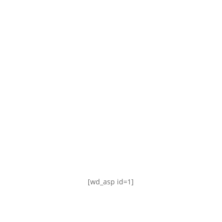
TABLA DE POSICIONES
FIXTURE
#AguanteFemenino
[wd_asp id=1]