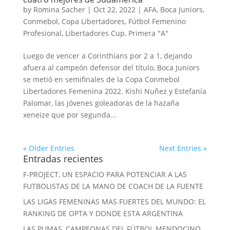
by
Romina Sacher
|
Oct 22, 2022
|
AFA
,
Boca Juniors
,
Conmebol
,
Copa Libertadores
,
Fútbol Femenino
Profesional
,
Libertadores Cup
,
Primera "A"
Luego de vencer a Corinthians por 2 a 1, dejando
afuera al campeón defensor del título, Boca Juniors
se metió en semifinales de la Copa Conmebol
Libertadores Femenina 2022. Kishi Nuñez y Estefanía
Palomar, las jóvenes goleadoras de la hazaña
xeneize que por segunda...
« Older Entries
Next Entries »
Entradas recientes
F-PROJECT, UN ESPACIO PARA POTENCIAR A LAS
FUTBOLISTAS DE LA MANO DE COACH DE LA FUENTE
LAS LIGAS FEMENINAS MAS FUERTES DEL MUNDO: EL
RANKING DE OPTA Y DONDE ESTA ARGENTINA
LAS PUMAS, CAMPEONAS DEL FÚTBOL MENDOCINO