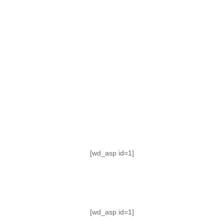
TABLA DE POSICIONES
FIXTURE
#AguanteFemenino
[wd_asp id=1]
[wd_asp id=1]