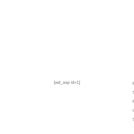
TABLA DE POSICIONES
FIXTURE
#AguanteFemenino
[wd_asp id=1]