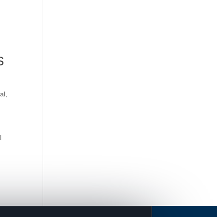
S
al
,
l