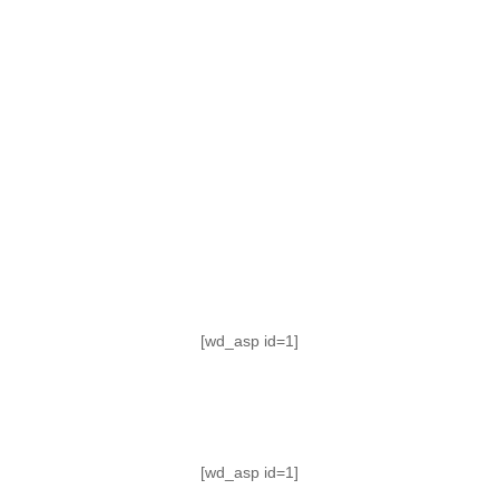
TABLA DE POSICIONES
FIXTURE
#AguanteFemenino
[wd_asp id=1]
[wd_asp id=1]