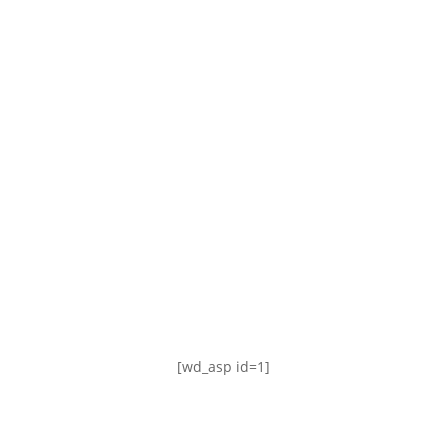
TABLA DE POSICIONES
FIXTURE
#AguanteFemenino
[wd_asp id=1]