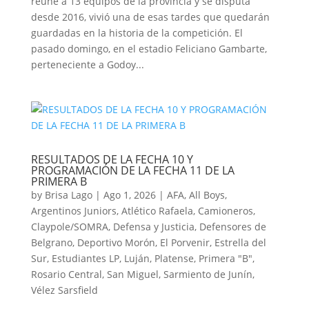
reúne a 13 equipos de la provincia y se disputa
desde 2016, vivió una de esas tardes que quedarán
guardadas en la historia de la competición. El
pasado domingo, en el estadio Feliciano Gambarte,
perteneciente a Godoy...
RESULTADOS DE LA FECHA 10 Y
PROGRAMACIÓN DE LA FECHA 11 DE LA
PRIMERA B
by
Brisa Lago
|
Ago 1, 2026
|
AFA
,
All Boys
,
Argentinos Juniors
,
Atlético Rafaela
,
Camioneros
,
Claypole/SOMRA
,
Defensa y Justicia
,
Defensores de
Belgrano
,
Deportivo Morón
,
El Porvenir
,
Estrella del
Sur
,
Estudiantes LP
,
Luján
,
Platense
,
Primera "B"
,
Rosario Central
,
San Miguel
,
Sarmiento de Junín
,
Vélez Sarsfield