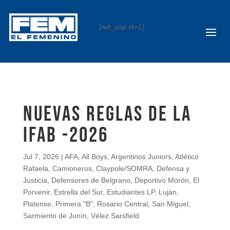
[wd_asp id=1]
NUEVAS REGLAS DE LA
IFAB -2026
Jul 7, 2026
|
AFA
,
All Boys
,
Argentinos Juniors
,
Atlético
Rafaela
,
Camioneros
,
Claypole/SOMRA
,
Defensa y
Justicia
,
Defensores de Belgrano
,
Deportivo Morón
,
El
Porvenir
,
Estrella del Sur
,
Estudiantes LP
,
Luján
,
Platense
,
Primera "B"
,
Rosario Central
,
San Miguel
,
Sarmiento de Junín
,
Vélez Sarsfield