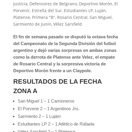
Justicia
,
Defensores de Belgrano
,
Deportivo Morón
,
El
Porvenir
,
Estrella del Sur
,
Estudiantes LP
,
Luján
,
Platense
,
Primera "B"
,
Rosario Central
,
San Miguel
,
Sarmiento de Junín
,
Vélez Sarsfield
El fin de semana pasado se disputó la octava fecha
del Campeonato de la Segunda División del futbol
argentino y dejó varias sorpresas en ambas zonas
como la derrota de Platense ante Velez, el empate
de Rosario Central y la sorpresiva victoria de
Deportivo Morón frente a un Claypole.
RESULTADOS DE LA FECHA
ZONA A
San Miguel 1 – 1 Camioneros
El Porvenir 2 – 1 Argentinos Jrs.
Sarmiento 2 – 1 Lujám
Estudiantes LP 2 – 1 Atlético de Rafaela
Vélez Sarsfield 2 – 1 Platense