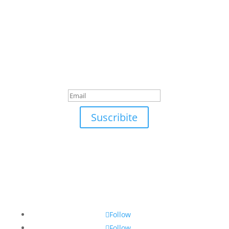
Suscribite
¡Muchas gracias por
suscrirte!
Suscribite
Follow
Follow