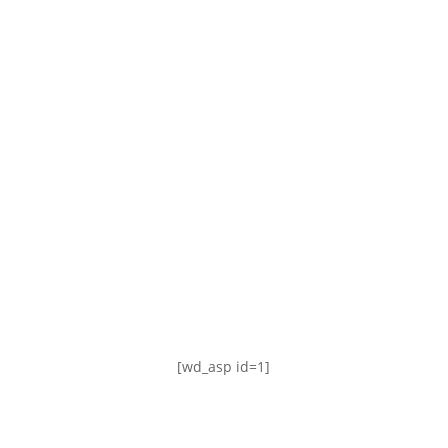
TABLA DE POSICIONES
FIXTURE
#AguanteFemenino
[wd_asp id=1]