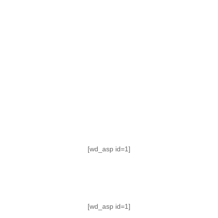
TABLA DE POSICIONES
FIXTURE
#AguanteFemenino
[wd_asp id=1]
[wd_asp id=1]