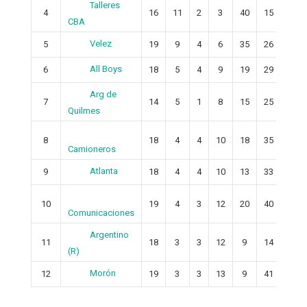
Talleres
4
16
11
2
3
40
15
25
CBA
Velez
5
19
9
4
6
35
26
9
All Boys
6
18
5
4
9
19
29
-10
Arg de
7
14
5
1
8
15
25
-10
Quilmes
8
18
4
4
10
18
35
-17
Camioneros
Atlanta
9
18
4
4
10
13
33
-20
10
19
4
3
12
20
40
-20
Comunicaciones
Argentino
11
18
3
3
12
9
14
-5
(R)
Morón
12
19
3
3
13
9
41
-32