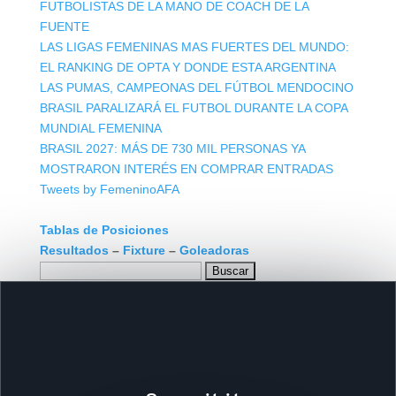
FUTBOLISTAS DE LA MANO DE COACH DE LA
FUENTE
LAS LIGAS FEMENINAS MAS FUERTES DEL MUNDO:
EL RANKING DE OPTA Y DONDE ESTA ARGENTINA
LAS PUMAS, CAMPEONAS DEL FÚTBOL MENDOCINO
BRASIL PARALIZARÁ EL FUTBOL DURANTE LA COPA
MUNDIAL FEMENINA
BRASIL 2027: MÁS DE 730 MIL PERSONAS YA
MOSTRARON INTERÉS EN COMPRAR ENTRADAS
Tweets by FemeninoAFA
Tablas de Posiciones
Resultados
–
Fixture
–
Goleadoras
Buscar: