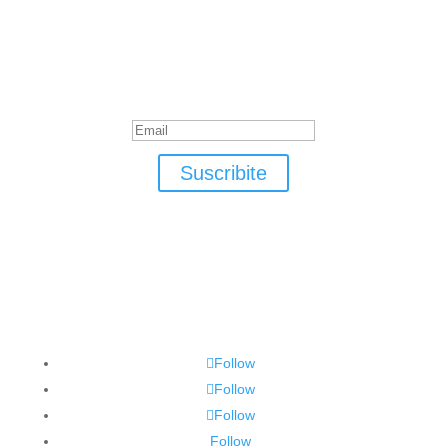
Suscribite
¡Muchas gracias por suscrirte!
Suscribite
Follow
Follow
Follow
Follow