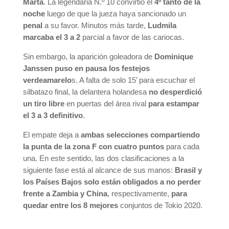
Marta
. La legendaria N.º 10 convirtió el
4º tanto de la
noche
luego de que la jueza haya sancionado un
penal
a su favor. Minutos más tarde,
Ludmila
marcaba el 3 a 2
parcial a favor de las cariocas.
Sin embargo, la aparición goleadora de
Dominique
Janssen puso en pausa los festejos
verdeamarelo
s. A falta de solo 15’ para escuchar el
silbatazo final, la delantera holandesa
no desperdició
un tiro libre
en puertas del área rival
para estampar
el 3 a 3 definitivo
.
El empate deja a
ambas selecciones compartiendo
la punta de la zona F con cuatro puntos
para cada
una. En este sentido, las dos clasificaciones a la
siguiente fase está al alcance de sus manos:
Brasil y
los Países Bajos solo están obligados a no perder
frente a Zambia y China
, respectivamente,
para
quedar entre los 8 mejores
conjuntos de Tokio 2020.