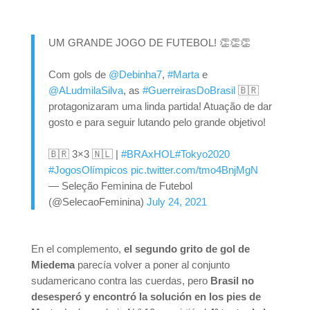
UM GRANDE JOGO DE FUTEBOL! 👏👏👏
Com gols de
@Debinha7
,
#Marta
e
@ALudmilaSilva
, as
#GuerreirasDoBrasil
🇧🇷
protagonizaram uma linda partida! Atuação de dar
gosto e para seguir lutando pelo grande objetivo!
🇧🇷 3×3 🇳🇱 |
#BRAxHOL
#Tokyo2020
#JogosOlímpicos
pic.twitter.com/tmo4BnjMgN
— Seleção Feminina de Futebol
(@SelecaoFeminina)
July 24, 2021
En el complemento,
el segundo grito de gol de
Miedema
parecía volver a poner al conjunto
sudamericano contra las cuerdas, pero
Brasil no
desesperó y encontró la solución en los pies de