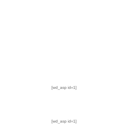
TABLA DE POSICIONES
FIXTURE
#AguanteFemenino
[wd_asp id=1]
[wd_asp id=1]