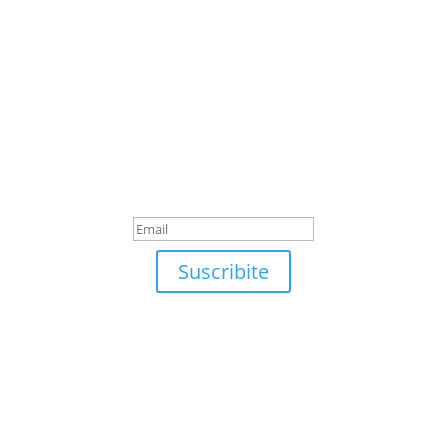
Suscribite
¡Muchas gracias por
suscrirte!
Suscribite