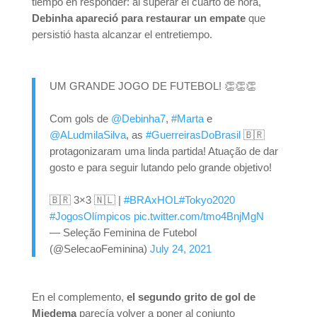
tiempo en responder: al superar el cuarto de hora,
Debinha apareció para restaurar un empate
que
persistió hasta alcanzar el entretiempo.
UM GRANDE JOGO DE FUTEBOL! 👏👏👏
Com gols de
@Debinha7
,
#Marta
e
@ALudmilaSilva
, as
#GuerreirasDoBrasil
🇧🇷
protagonizaram uma linda partida! Atuação de dar
gosto e para seguir lutando pelo grande objetivo!
🇧🇷 3×3 🇳🇱 |
#BRAxHOL
#Tokyo2020
#JogosOlímpicos
pic.twitter.com/tmo4BnjMgN
— Seleção Feminina de Futebol
(@SelecaoFeminina)
July 24, 2021
En el complemento,
el segundo grito de gol de
Miedema
parecía volver a poner al conjunto