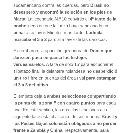
sudamericano contra las cuerdas, pero
Brasil no
desesperó y encontró la solución en los pies de
Marta
. La legendaria N.º 10 convirtió el
4º tanto de la
noche
luego de que la jueza haya sancionado un
penal
a su favor. Minutos más tarde,
Ludmila
marcaba el 3 a 2
parcial a favor de las cariocas.
Sin embargo, la aparición goleadora de
Dominique
Janssen puso en pausa los festejos
verdeamarelo
s. A falta de solo 15’ para escuchar el
silbatazo final, la delantera holandesa
no desperdició
un tiro libre
en puertas del área rival
para estampar
el 3 a 3 definitivo
.
El empate deja a
ambas selecciones compartiendo
la punta de la zona F con cuatro puntos
para cada
una. En este sentido, las dos clasificaciones a la
siguiente fase está al alcance de sus manos:
Brasil y
los Países Bajos solo están obligados a no perder
frente a Zambia y China
, respectivamente,
para