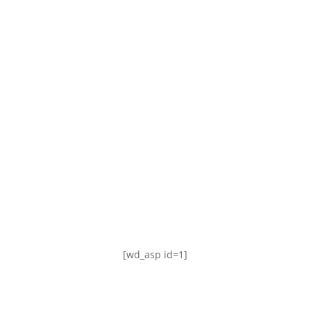
TABLA DE POSICIONES
FIXTURE
#AguanteFemenino
[wd_asp id=1]