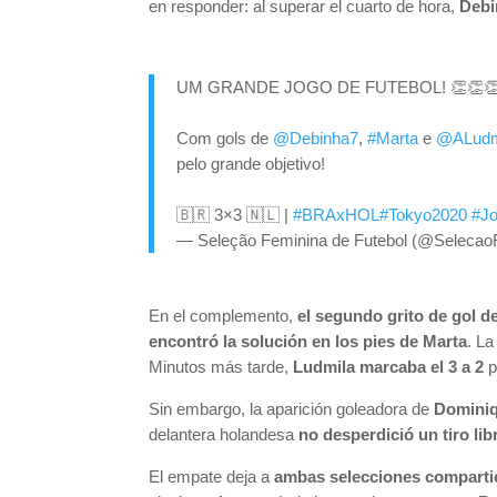
en responder: al superar el cuarto de hora,
Debi
UM GRANDE JOGO DE FUTEBOL! 👏👏
Com gols de
@Debinha7
,
#Marta
e
@ALudmi
pelo grande objetivo!
🇧🇷 3×3 🇳🇱 |
#BRAxHOL
#Tokyo2020
#J
— Seleção Feminina de Futebol (@Selecao
En el complemento,
el segundo grito de gol 
encontró la solución en los pies de Marta
. La
Minutos más tarde,
Ludmila marcaba el 3 a 2
p
Sin embargo, la aparición goleadora de
Dominiq
delantera holandesa
no desperdició un tiro lib
El empate deja a
ambas selecciones compartie