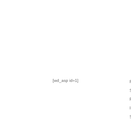
TABLA DE POSICIONES
FIXTURE
#AguanteFemenino
[wd_asp id=1]