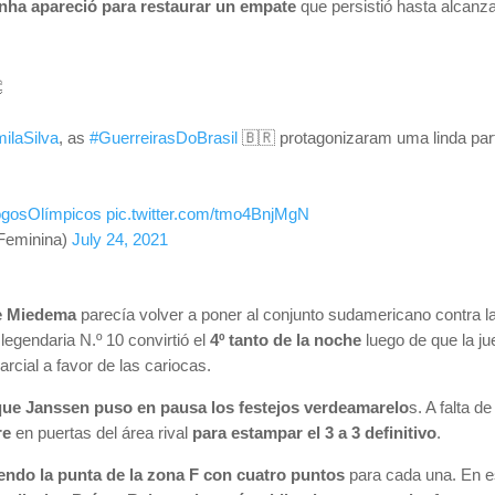
nha apareció para restaurar un empate
que persistió hasta alcanza

laSilva
, as
#GuerreirasDoBrasil
🇧🇷 protagonizaram uma linda part
ogosOlímpicos
pic.twitter.com/tmo4BnjMgN
Feminina)
July 24, 2021
de Miedema
parecía volver a poner al conjunto sudamericano contra 
 legendaria N.º 10 convirtió el
4º tanto de la noche
luego de que la j
arcial a favor de las cariocas.
ue Janssen puso en pausa los festejos verdeamarelo
s. A falta de
re
en puertas del área rival
para estampar el 3 a 3 definitivo
.
ndo la punta de la zona F con cuatro puntos
para cada una. En es