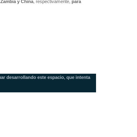
a Zambia y China
, respectivamente,
para
ar desarrollando este espacio, que intenta