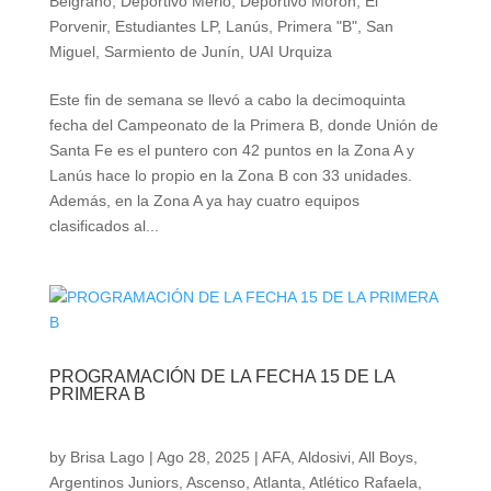
Belgrano
,
Deportivo Merlo
,
Deportivo Morón
,
El
Porvenir
,
Estudiantes LP
,
Lanús
,
Primera "B"
,
San
Miguel
,
Sarmiento de Junín
,
UAI Urquiza
Este fin de semana se llevó a cabo la decimoquinta
fecha del Campeonato de la Primera B, donde Unión de
Santa Fe es el puntero con 42 puntos en la Zona A y
Lanús hace lo propio en la Zona B con 33 unidades.
Además, en la Zona A ya hay cuatro equipos
clasificados al...
PROGRAMACIÓN DE LA FECHA 15 DE LA
PRIMERA B
by
Brisa Lago
|
Ago 28, 2025
|
AFA
,
Aldosivi
,
All Boys
,
Argentinos Juniors
,
Ascenso
,
Atlanta
,
Atlético Rafaela
,