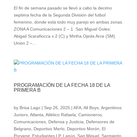
El fin de semana pasado se llevó a cabo la decimo
septima fecha de la Segunda División del futbol
femenino, donde está todo muy parejo en ambas zonas.
ZONA A Comunicaciones 2 – 1 San Miguel Goles:
Abigail Scarafiocca x 2 (C) y Mirtha Ojeda Arce (SM).
Unión 2 –...
PROGRAMACIÓN DE LA FECHA 18 DE LA
PRIMERA B
by
Brisa Lago
|
Sep 26, 2025
|
AFA
,
All Boys
,
Argentinos
Juniors
,
Atlanta
,
Atlético Rafaela
,
Camioneros
,
Comunicaciones
,
Defensa y Justicia
,
Defensores de
Belgrano
,
Deportivo Merlo
,
Deportivo Morón
,
El
Porvenir
,
Estudiantes LP
,
Lanús
,
San Miguel
,
Sarmiento