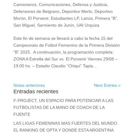
Camioneros
,
Comunicaciones
,
Defensa y Justicia
,
Defensores de Belgrano
,
Deportivo Merlo
,
Deportivo
Morón
,
El Porvenir
,
Estudiantes LP
,
Lanús
,
Primera "B"
,
San Miguel
,
Sarmiento de Junín
,
UAI Urquiza
Este fin de semana se llevará a cabo la fecha 15 del
Campeonato de Fútbol Femenino de la Primera División
“B” 2025. A continuación, la programación completa:
ZONA A Estrella del Sur vs. El Porvenir Viernes 29/08 –
19:00 hs. – Estadio Claudio “Chiqui” Tapia...
Notas anteriores
Next Entries »
Entradas recientes
F-PROJECT, UN ESPACIO PARA POTENCIAR A LAS
FUTBOLISTAS DE LA MANO DE COACH DE LA
FUENTE
LAS LIGAS FEMENINAS MAS FUERTES DEL MUNDO:
EL RANKING DE OPTA Y DONDE ESTA ARGENTINA