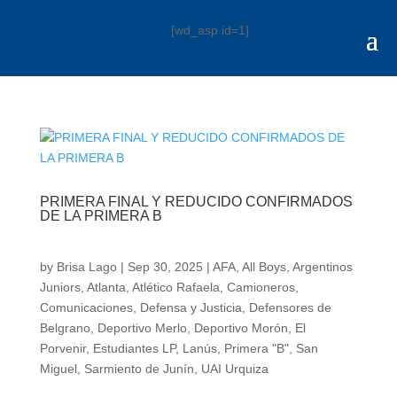
[wd_asp id=1]
PRIMERA FINAL Y REDUCIDO CONFIRMADOS
DE LA PRIMERA B
by
Brisa Lago
|
Sep 30, 2025
|
AFA
,
All Boys
,
Argentinos
Juniors
,
Atlanta
,
Atlético Rafaela
,
Camioneros
,
Comunicaciones
,
Defensa y Justicia
,
Defensores de
Belgrano
,
Deportivo Merlo
,
Deportivo Morón
,
El
Porvenir
,
Estudiantes LP
,
Lanús
,
Primera "B"
,
San
Miguel
,
Sarmiento de Junín
,
UAI Urquiza