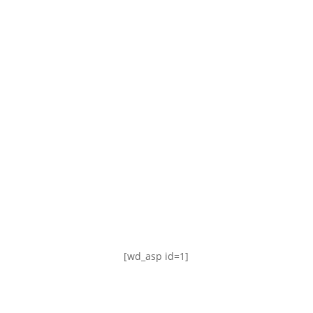
TABLA DE POSICIONES
FIXTURE
#AguanteFemenino
[wd_asp id=1]