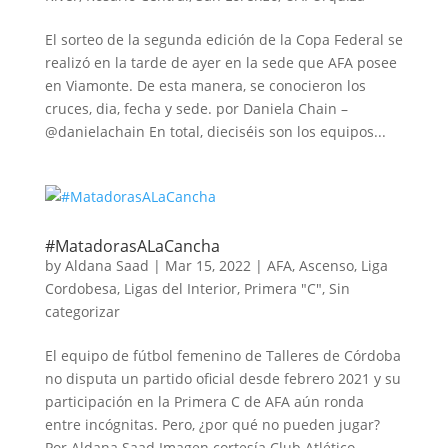
El sorteo de la segunda edición de la Copa Federal se
realizó en la tarde de ayer en la sede que AFA posee
en Viamonte. De esta manera, se conocieron los
cruces, dia, fecha y sede. por Daniela Chain –
@danielachain En total, dieciséis son los equipos...
#MatadorasALaCancha
by
Aldana Saad
|
Mar 15, 2022
|
AFA
,
Ascenso
,
Liga
Cordobesa
,
Ligas del Interior
,
Primera "C"
,
Sin
categorizar
El equipo de fútbol femenino de Talleres de Córdoba
no disputa un partido oficial desde febrero 2021 y su
participación en la Primera C de AFA aún ronda
entre incógnitas. Pero, ¿por qué no pueden jugar?
Por Aldana Saad Imagen cortesía Club Atlético