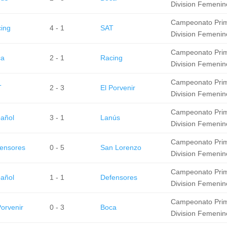
Division Femenin
Campeonato Pri
ing
4 - 1
SAT
Division Femenin
Campeonato Pri
ca
2 - 1
Racing
Division Femenin
Campeonato Pri
T
2 - 3
El Porvenir
Division Femenin
Campeonato Pri
añol
3 - 1
Lanús
Division Femenin
Campeonato Pri
ensores
0 - 5
San Lorenzo
Division Femenin
Campeonato Pri
añol
1 - 1
Defensores
Division Femenin
Campeonato Pri
Porvenir
0 - 3
Boca
Division Femenin