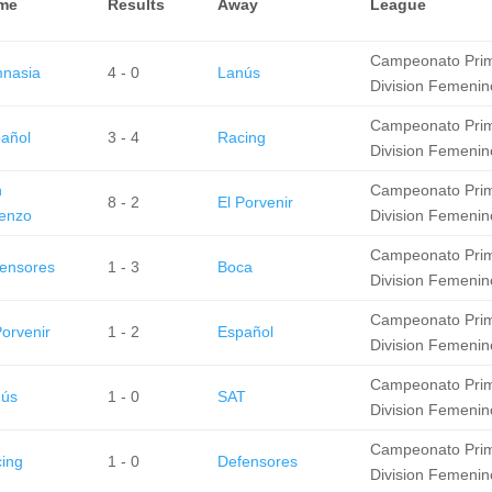
me
Results
Away
League
Campeonato Pri
nasia
4 - 0
Lanús
Division Femenin
Campeonato Pri
añol
3 - 4
Racing
Division Femenin
n
Campeonato Pri
8 - 2
El Porvenir
enzo
Division Femenin
Campeonato Pri
ensores
1 - 3
Boca
Division Femenin
Campeonato Pri
Porvenir
1 - 2
Español
Division Femenin
Campeonato Pri
nús
1 - 0
SAT
Division Femenin
Campeonato Pri
ing
1 - 0
Defensores
Division Femenin