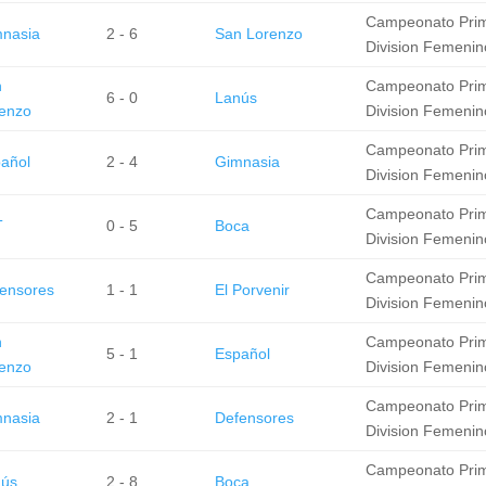
Campeonato Pri
nasia
2 - 6
San Lorenzo
Division Femenin
n
Campeonato Pri
6 - 0
Lanús
enzo
Division Femenin
Campeonato Pri
añol
2 - 4
Gimnasia
Division Femenin
Campeonato Pri
T
0 - 5
Boca
Division Femenin
Campeonato Pri
ensores
1 - 1
El Porvenir
Division Femenin
n
Campeonato Pri
5 - 1
Español
enzo
Division Femenin
Campeonato Pri
nasia
2 - 1
Defensores
Division Femenin
Campeonato Pri
nús
2 - 8
Boca