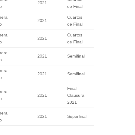
2021
o
de Final
mera
Cuartos
2021
o
de Final
mera
Cuartos
2021
o
de Final
mera
2021
Semifinal
o
mera
2021
Semifinal
o
Final
mera
2021
Clausura
o
2021
mera
2021
Superfinal
o