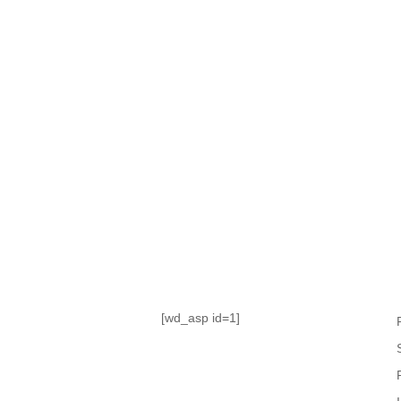
TABLA DE POSICIONES
FIXTURE
#AguanteFemenino
[wd_asp id=1]