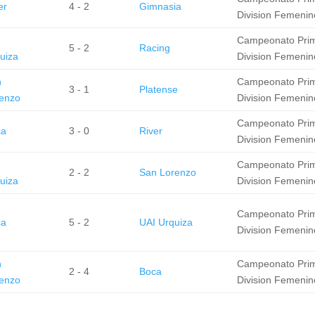
er
4 - 2
Gimnasia
Division Femenin
I
Campeonato Pri
5 - 2
Racing
uiza
Division Femenin
n
Campeonato Pri
3 - 1
Platense
enzo
Division Femenin
Campeonato Pri
ca
3 - 0
River
Division Femenin
I
Campeonato Pri
2 - 2
San Lorenzo
uiza
Division Femenin
Campeonato Pri
ca
5 - 2
UAI Urquiza
Division Femenin
n
Campeonato Pri
2 - 4
Boca
enzo
Division Femenin