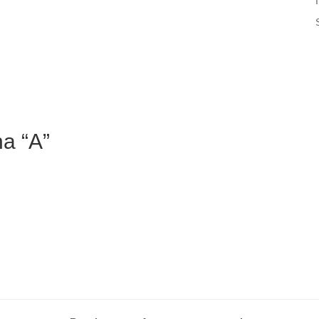
a “A”