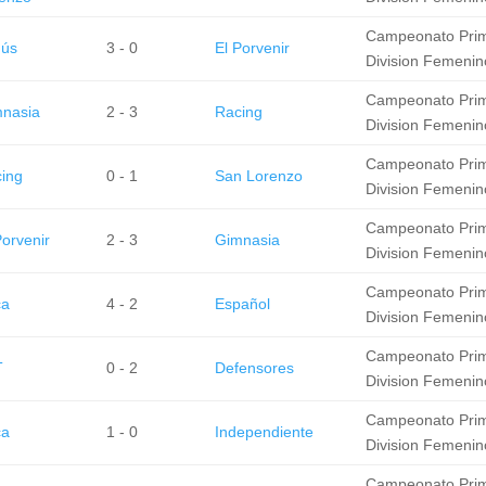
Campeonato Pri
nús
3 - 0
El Porvenir
Division Femenin
Campeonato Pri
nasia
2 - 3
Racing
Division Femenin
Campeonato Pri
ing
0 - 1
San Lorenzo
Division Femenin
Campeonato Pri
Porvenir
2 - 3
Gimnasia
Division Femenin
Campeonato Pri
ca
4 - 2
Español
Division Femenin
Campeonato Pri
T
0 - 2
Defensores
Division Femenin
Campeonato Pri
ca
1 - 0
Independiente
Division Femenin
Campeonato Pri