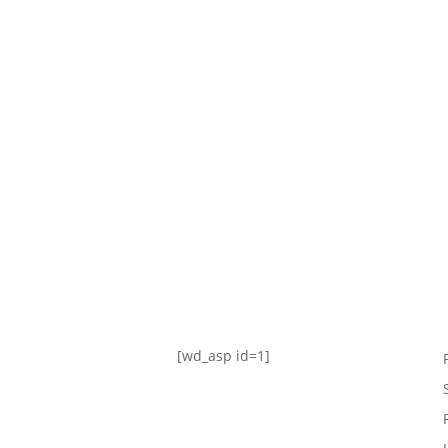
TABLA DE POSICIONES
FIXTURE
#AguanteFemenino
[wd_asp id=1]