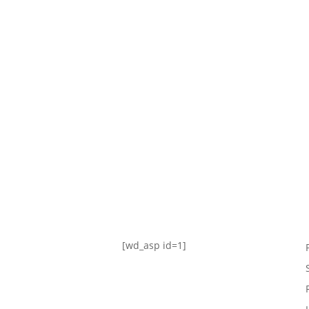
TABLA DE POSICIONES
FIXTURE
#AguanteFemenino
[wd_asp id=1]