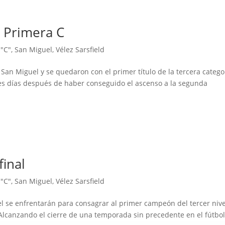
a Primera C
 "C"
,
San Miguel
,
Vélez Sarsfield
a San Miguel y se quedaron con el primer título de la tercera catego
res días después de haber conseguido el ascenso a la segunda
final
 "C"
,
San Miguel
,
Vélez Sarsfield
uel se enfrentarán para consagrar al primer campeón del tercer niv
 Alcanzando el cierre de una temporada sin precedente en el fútbo