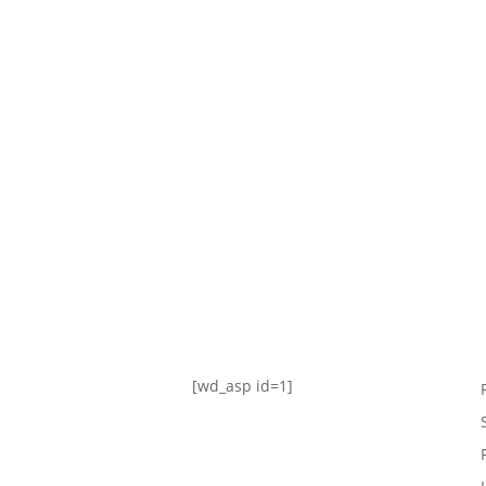
TABLA DE POSICIONES
FIXTURE
#AguanteFemenino
[wd_asp id=1]