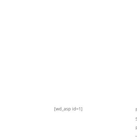
TABLA DE POSICIONES
FIXTURE
#AguanteFemenino
[wd_asp id=1]