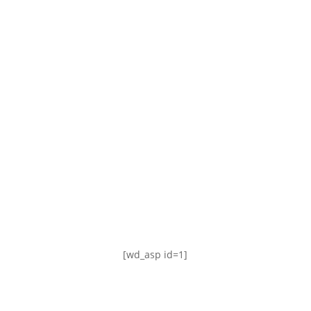
TABLA DE POSICIONES
FIXTURE
#AguanteFemenino
[wd_asp id=1]