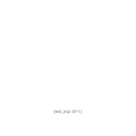
TABLA DE POSICIONES
FIXTURE
#AguanteFemenino
[wd_asp id=1]