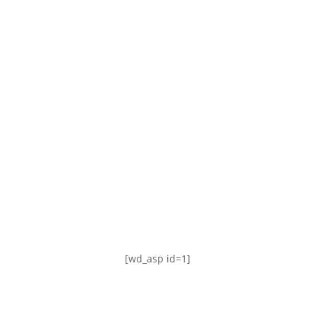
TABLA DE POSICIONES
FIXTURE
#AguanteFemenino
[wd_asp id=1]