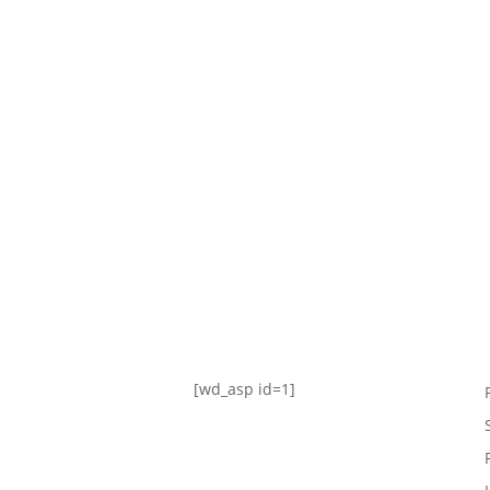
TABLA DE POSICIONES
FIXTURE
#AguanteFemenino
[wd_asp id=1]