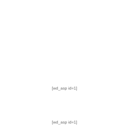
TABLA DE POSICIONES
FIXTURE
#AguanteFemenino
[wd_asp id=1]
[wd_asp id=1]