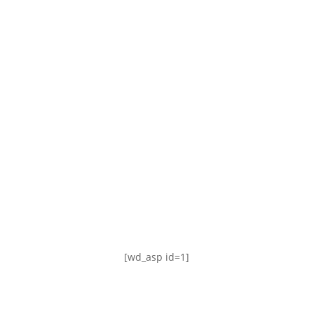
TABLA DE POSICIONES
FIXTURE
#AguanteFemenino
[wd_asp id=1]