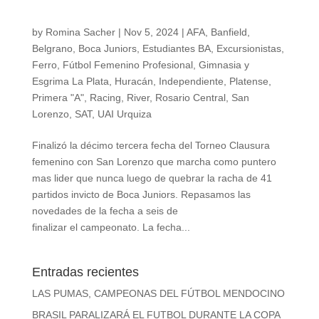
by
Romina Sacher
|
Nov 5, 2024
|
AFA
,
Banfield
,
Belgrano
,
Boca Juniors
,
Estudiantes BA
,
Excursionistas
,
Ferro
,
Fútbol Femenino Profesional
,
Gimnasia y
Esgrima La Plata
,
Huracán
,
Independiente
,
Platense
,
Primera "A"
,
Racing
,
River
,
Rosario Central
,
San
Lorenzo
,
SAT
,
UAI Urquiza
Finalizó la décimo tercera fecha del Torneo Clausura
femenino con San Lorenzo que marcha como puntero
mas lider que nunca luego de quebrar la racha de 41
partidos invicto de Boca Juniors. Repasamos las
novedades de la fecha a seis de
finalizar el campeonato. La fecha...
Entradas recientes
LAS PUMAS, CAMPEONAS DEL FÚTBOL MENDOCINO
BRASIL PARALIZARÁ EL FUTBOL DURANTE LA COPA