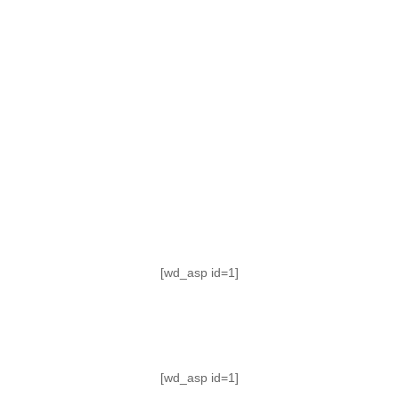
TABLA DE POSICIONES
FIXTURE
#AguanteFemenino
[wd_asp id=1]
[wd_asp id=1]