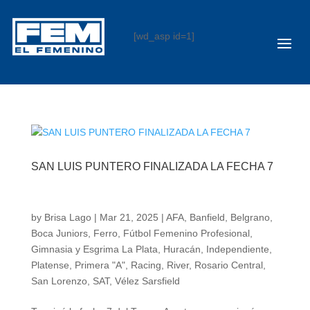
[wd_asp id=1]
SAN LUIS PUNTERO FINALIZADA LA FECHA 7
by
Brisa Lago
|
Mar 21, 2025
|
AFA
,
Banfield
,
Belgrano
,
Boca Juniors
,
Ferro
,
Fútbol Femenino Profesional
,
Gimnasia y Esgrima La Plata
,
Huracán
,
Independiente
,
Platense
,
Primera "A"
,
Racing
,
River
,
Rosario Central
,
San Lorenzo
,
SAT
,
Vélez Sarsfield