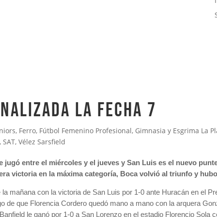
INALIZADA LA FECHA 7
niors
,
Ferro
,
Fútbol Femenino Profesional
,
Gimnasia y Esgrima La Pl
,
SAT
,
Vélez Sarsfield
e jugó entre el miércoles y el jueves y San Luis es el nuevo punt
ra victoria en la máxima categoría, Boca volvió al triunfo y hub
 la mañana con la victoria de San Luis por 1-0 ante Huracán en el P
uego de que Florencia Cordero quedó mano a mano con la arquera Gonz
anfield le ganó por 1-0 a San Lorenzo en el estadio Florencio Sola co