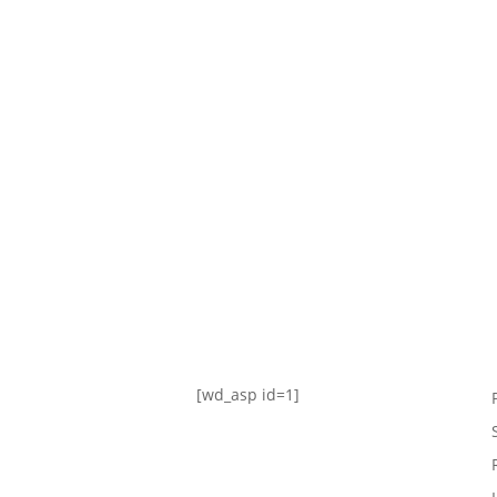
TABLA DE POSICIONES
FIXTURE
#AguanteFemenino
[wd_asp id=1]