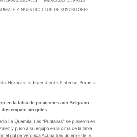
INTERNACIONALES
MERCADO DE PASES
SUMATE A NUESTRO CLUB DE SUSCRITORES
ata
,
Huracán
,
Independiente
,
Platense
,
Primera
ero en la tabla de posiciones con Belgrano
o dos empate sin goles.
redio La Quemita. Las “Puntanas” se pusieron en
ález y puso a su equipo en la cima de la tabla
n el gol de Verónica Acuña tras un error de la