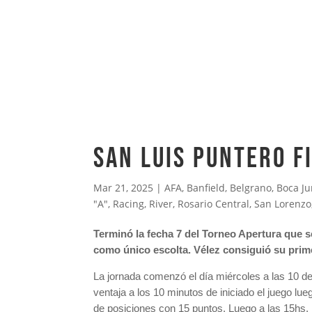
SAN LUIS PUNTERO F
Mar 21, 2025
|
AFA
,
Banfield
,
Belgrano
,
Boca Ju
"A"
,
Racing
,
River
,
Rosario Central
,
San Lorenzo
Terminó la fecha 7 del Torneo Apertura que s
como único escolta. Vélez consiguió su prime
La jornada comenzó el día miércoles a las 10 de
ventaja a los 10 minutos de iniciado el juego l
de posiciones con 15 puntos. Luego a las 15hs, B