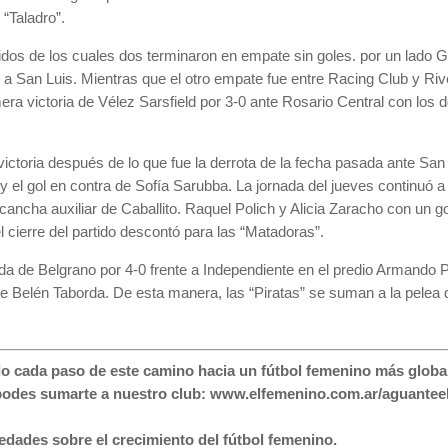
“Taladro”.
idos de los cuales dos terminaron en empate sin goles. por un lado 
to a San Luis. Mientras que el otro empate fue entre Racing Club y Rive
mera victoria de Vélez Sarsfield por 3-0 ante Rosario Central con los
victoria después de lo que fue la derrota de la fecha pasada ante Sa
y el gol en contra de Sofía Sarubba. La jornada del jueves continuó a
a cancha auxiliar de Caballito. Raquel Polich y Alicia Zaracho con un
 cierre del partido descontó para las “Matadoras”.
ada de Belgrano por 4-0 frente a Independiente en el predio Armando
bre de Belén Taborda. De esta manera, las “Piratas” se suman a la pel
ada paso de este camino hacia un fútbol femenino más global, 
podes sumarte a nuestro club: www.elfemenino.com.ar/aguanteel
dades sobre el crecimiento del fútbol femenino.