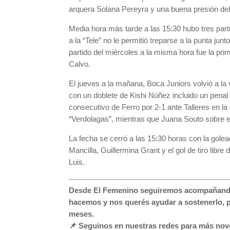
arquera Solana Pereyra y una buena presión del 
Media hora más tarde a las 15:30 hubo tres part
a la “Tele” no le permitió treparse a la punta jun
partido del miércoles a la misma hora fue la pri
Calvo.
El jueves a la mañana, Boca Juniors volvió a la 
con un doblete de Kishi Núñez incluido un penal 
consecutivo de Ferro por 2-1 ante Talleres en l
“Verdolagas”, mientras que Juana Souto sobre el
La fecha se cerró a las 15:30 horas con la gole
Mancilla, Guillermina Grant y el gol de tiro li
Luis.
Desde El Femenino seguiremos acompañando c
hacemos y nos querés ayudar a sostenerlo, 
meses.
📌 Seguinos en nuestras redes para más nove