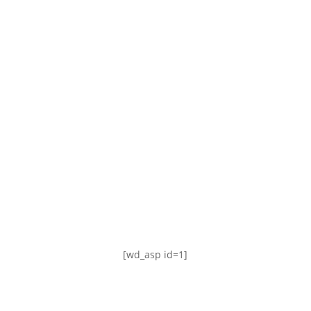
TABLA DE POSICIONES
FIXTURE
#AguanteFemenino
[wd_asp id=1]