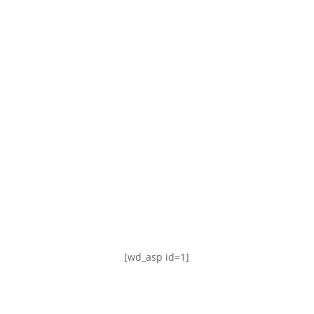
TABLA DE POSICIONES
FIXTURE
#AguanteFemenino
[wd_asp id=1]