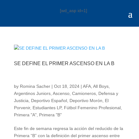
[wd_asp id=1]
SE DEFINE EL PRIMER ASCENSO EN LA B
by
Romina Sacher
|
Oct 18, 2024
|
AFA
,
All Boys
,
Argentinos Juniors
,
Ascenso
,
Camioneros
,
Defensa y
Justicia
,
Deportivo Español
,
Deportivo Morón
,
El
Porvenir
,
Estudiantes LP
,
Fútbol Femenino Profesional
,
Primera "A"
,
Primera "B"
Este fin de semana regresa la acción del reducido de la
Primera “B” con la definición del primer ascenso entre