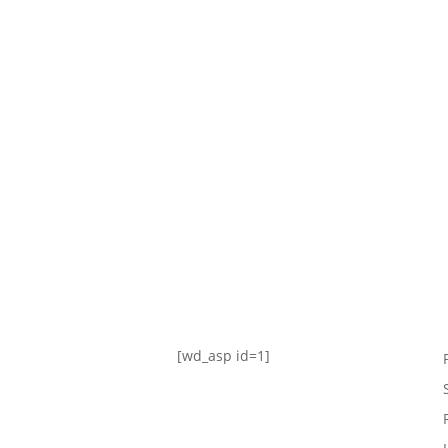
TABLA DE POSICIONES
FIXTURE
#AguanteFemenino
[wd_asp id=1]