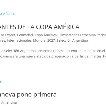
ANTES DE LA COPA AMÉRICA
For Export
,
Conmebol
,
Copa América
,
Eliminatorias Femenina
,
fecha
ales
,
Internacionales
,
Mundial 2027
,
Selección Argentina
a, la Selección Argentina Femenina retoma los entrenamientos en el
a comenzará una nueva etapa de preparación a partir del martes 1
tanova pone primera
n Argentina