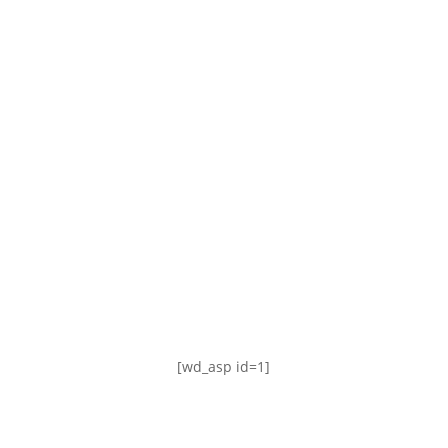
TABLA DE POSICIONES
FIXTURE
#AguanteFemenino
[wd_asp id=1]