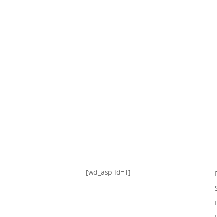
TABLA DE POSICIONES
FIXTURE
#AguanteFemenino
[wd_asp id=1]