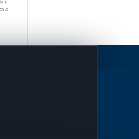
tian
 este