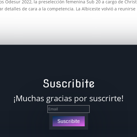
egos Odesur 2022, la preselección femenina Sub 20 a cargo de Chris
r detalles de cara a la competencia. La Albiceste volvió a reunirse
Suscribite
¡Muchas gracias por suscrirte!
Suscribite