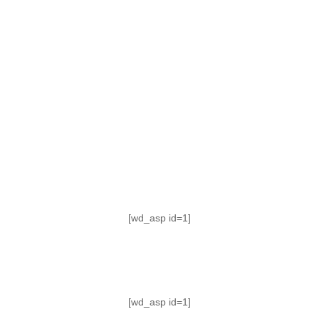
TABLA DE POSICIONES
FIXTURE
#AguanteFemenino
[wd_asp id=1]
[wd_asp id=1]