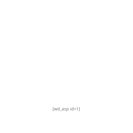
TABLA DE POSICIONES
FIXTURE
#AguanteFemenino
[wd_asp id=1]