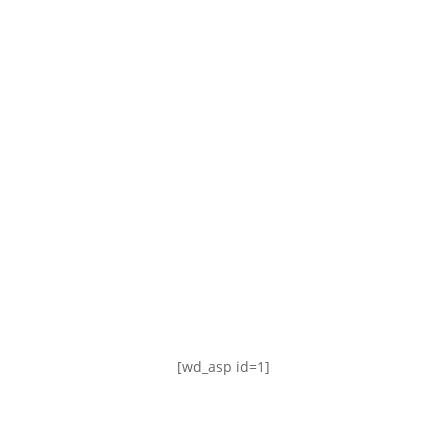
TABLA DE POSICIONES
FIXTURE
#AguanteFemenino
[wd_asp id=1]