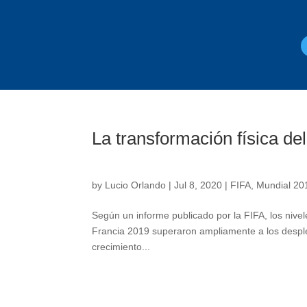
La transformación física de
by
Lucio Orlando
|
Jul 8, 2020
|
FIFA
,
Mundial 20
Según un informe publicado por la FIFA, los nivele
Francia 2019 superaron ampliamente a los desple
crecimiento...