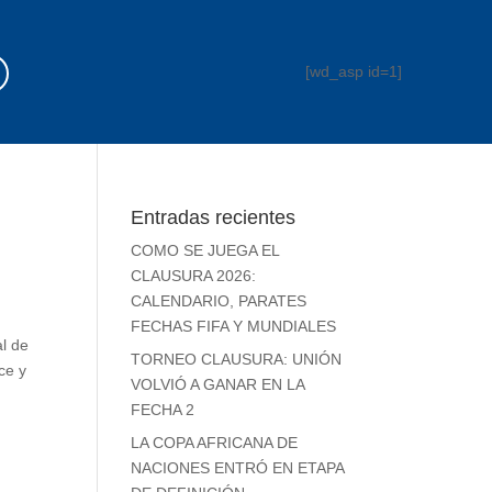
[wd_asp id=1]
Entradas recientes
COMO SE JUEGA EL
CLAUSURA 2026:
CALENDARIO, PARATES
FECHAS FIFA Y MUNDIALES
al de
TORNEO CLAUSURA: UNIÓN
ce y
VOLVIÓ A GANAR EN LA
FECHA 2
LA COPA AFRICANA DE
NACIONES ENTRÓ EN ETAPA