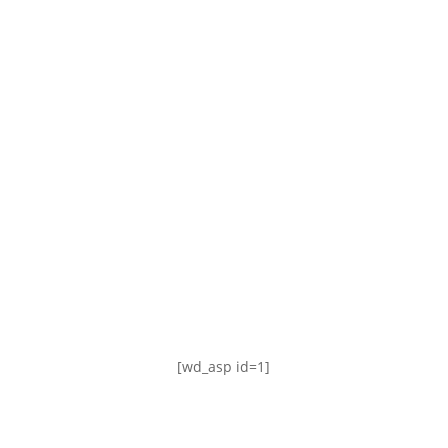
TABLA DE POSICIONES
FIXTURE
#AguanteFemenino
[wd_asp id=1]