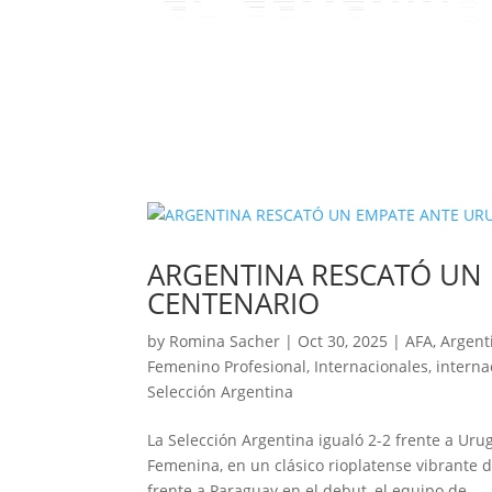
ARGENTINA RESCATÓ UN 
CENTENARIO
by
Romina Sacher
|
Oct 30, 2025
|
AFA
,
Argenti
Femenino Profesional
,
Internacionales
,
interna
Selección Argentina
La Selección Argentina igualó 2-2 frente a U
Femenina, en un clásico rioplatense vibrante d
frente a Paraguay en el debut, el equipo de...