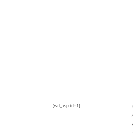
TABLA DE POSICIONES
FIXTURE
#AguanteFemenino
[wd_asp id=1]