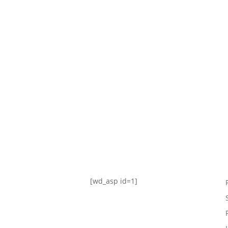
TABLA DE POSICIONES
FIXTURE
#AguanteFemenino
[wd_asp id=1]