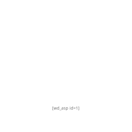
TABLA DE POSICIONES
FIXTURE
#AguanteFemenino
[wd_asp id=1]