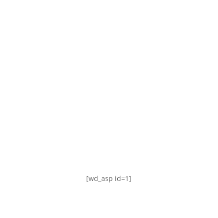
TABLA DE POSICIONES
FIXTURE
#AguanteFemenino
[wd_asp id=1]