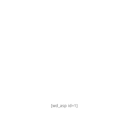
TABLA DE POSICIONES
FIXTURE
#AguanteFemenino
[wd_asp id=1]