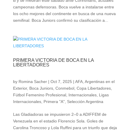
B y se medirán este sábado ante Corinthians, actuales
campeonas defensoras. Boca vuelve a instalarse entre
los ocho mejores del continente en busca de una nueva
semifinal. Boca Juniors confirmó su clasificación a...
PRIMERA VICTORIA DE BOCA EN LA
LIBERTADORES
by
Romina Sacher
|
Oct 7, 2025
|
AFA
,
Argentinas en el
Exterior
,
Boca Juniors
,
Conmebol
,
Copa Libertadores
,
Fútbol Femenino Profesional
,
Internacionales
,
Ligas
Internacionales
,
Primera "A"
,
Selección Argentina
Las Gladiadoras se impusieron 2–0 a ADIFFEM de
Venezuela en el estadio Florencio Sola. Goles de
Carolina Troncoso y Lola Ruffini para un triunfo que deja