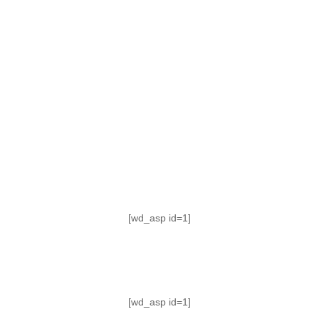
TABLA DE POSICIONES
FIXTURE
#AguanteFemenino
[wd_asp id=1]
[wd_asp id=1]