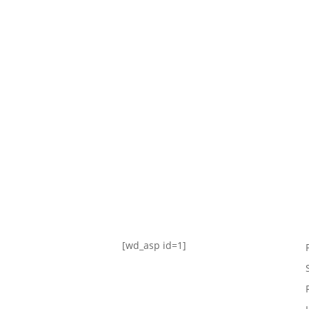
TABLA DE POSICIONES
FIXTURE
#AguanteFemenino
[wd_asp id=1]