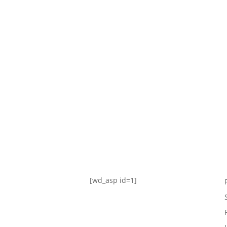
TABLA DE POSICIONES
FIXTURE
#AguanteFemenino
[wd_asp id=1]