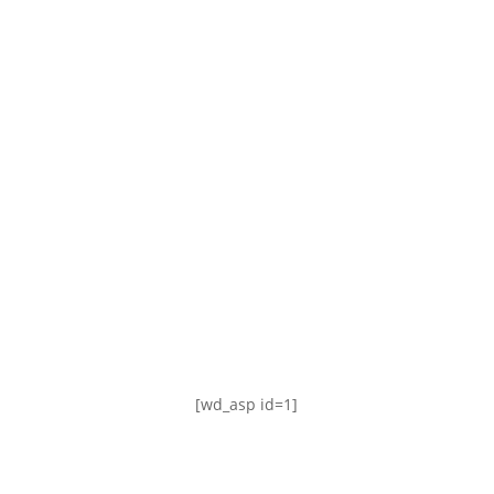
TABLA DE POSICIONES
FIXTURE
#AguanteFemenino
[wd_asp id=1]