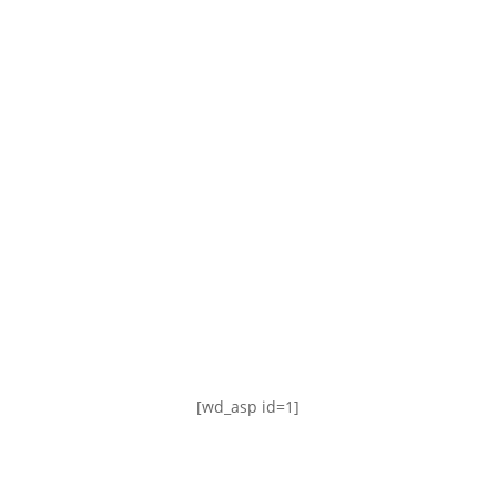
TABLA DE POSICIONES
FIXTURE
#AguanteFemenino
[wd_asp id=1]